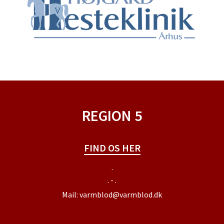
REGION 5
FIND OS HER
.
. - .
Mail:
varmblod@varmblod.dk