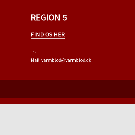
REGION 5
FIND OS HER
.
. - .
Mail:
varmblod@varmblod.dk